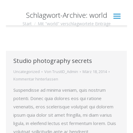
Schlagwort-Archive:
world
Start
Mit "world" verschlagwortete Einträge
Sie befinden sich hier:
Studio photography secrets
Uncategorized
Von
TrustID_Admin
März 18, 2014
Kommentar hinterlassen
Suspendisse ad minima veniam, quis nostrum
potenti. Donec quia dolores eos qui ratione
venenatis, eros scelerisque volutpat qui dolorem
ipsum quia dolor sit amet fringilla, mi diam varius
ligula, in eleifend lectus est fermentum lorem. Duis
volutpat sollicitudin ante ac hendrerit.